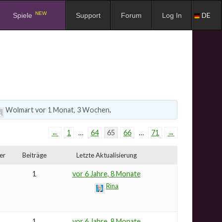
NEW
DE
Spiele
Support
Forum
Log In
Wolmart
vor 1 Monat, 3 Wochen
.
←
1
…
64
65
66
…
71
→
er
Beiträge
Letzte Aktualisierung
1
vor 6 Jahre, 8 Monate
Rina
1
vor 6 Jahre, 8 Monate