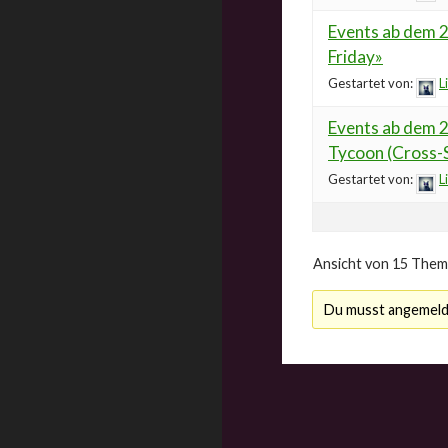
Events ab dem 2
Friday»
Gestartet von:
Li
Events ab dem 2
Tycoon (Cross-
Gestartet von:
Li
Ansicht von 15 Theme
Du musst angemelde