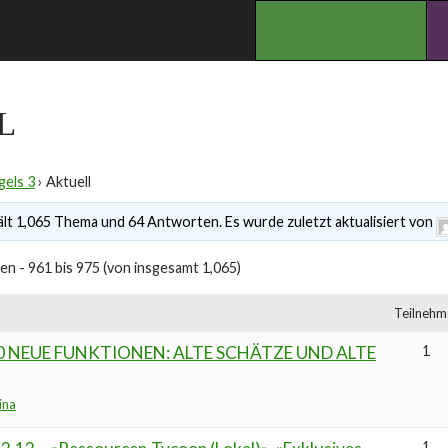
.
L
gels 3
›
Aktuell
lt 1,065 Thema und 64 Antworten. Es wurde zuletzt aktualisiert von
n - 961 bis 975 (von insgesamt 1,065)
Teilnehm
.0 NEUE FUNKTIONEN: ALTE SCHÄTZE UND ALTE
1
ina
1