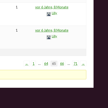
1
vor 6 Jahre, 8 Monate
Lilly
1
vor 6 Jahre, 8 Monate
Lilly
←
1
…
64
65
66
…
71
→