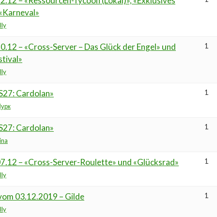
2.12 – «Ressourcen-Tycoon (Lokal)», «Exklusives
«Karneval»
lly
0.12 – «Cross-Server – Das Glück der Engel» und
1
tival»
lly
S27: Cardolan»
1
урк
S27: Cardolan»
1
ina
07.12 – «Cross-Server-Roulette» und «Glücksrad»
1
lly
vom 03.12.2019 – Gilde
1
lly