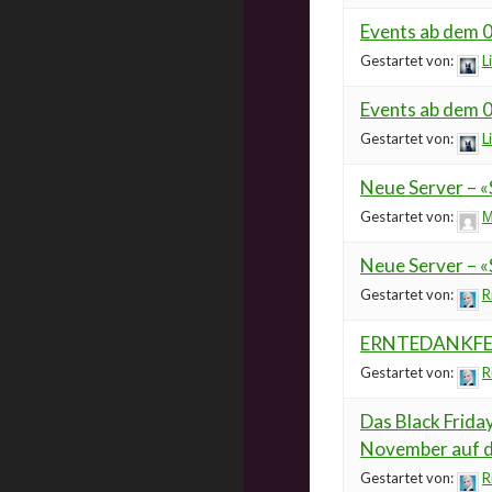
Events ab dem 0
Gestartet von:
Li
Events ab dem 
Gestartet von:
Li
Neue Server – «
Gestartet von:
М
Neue Server – «
Gestartet von:
R
ERNTEDANKFE
Gestartet von:
R
Das Black Friday
November auf d
Gestartet von:
R