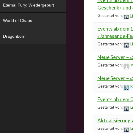
Events ab dem 1
Eternal Fury: Wiedergeburt
Geschenk» und 
Gestartet von:
Li
World of Chaos
Events ab dem 1
«Jahresende-Fes
Dragonborn
Gestartet von:
Li
Neue Server – «
Gestartet von:
М
Neue Server – «
Gestartet von:
R
Events ab dem 
Gestartet von:
Li
Aktualisierung 
Gestartet von:
Li