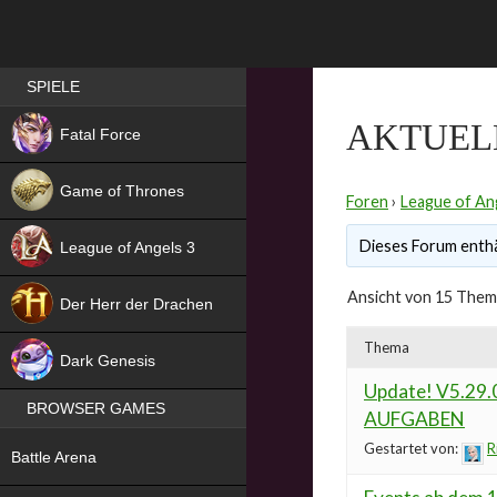
Best RPG games in Germany
SPIELE
NEW
AKTUEL
Fatal Force
Game of Thrones
Foren
›
League of An
Dieses Forum enthä
League of Angels 3
HIT
Ansicht von 15 Theme
Der Herr der Drachen
NEW
Thema
Dark Genesis
Update! V5.29
BROWSER GAMES
AUFGABEN
NEW
Gestartet von:
R
Battle Arena
NEW