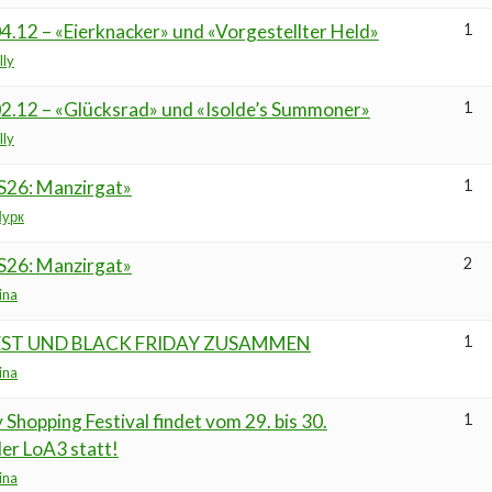
4.12 – «Eierknacker» und «Vorgestellter Held»
1
lly
02.12 – «Glücksrad» und «Isolde’s Summoner»
1
lly
S26: Manzirgat»
1
урк
S26: Manzirgat»
2
ina
ST UND BLACK FRIDAY ZUSAMMEN
1
ina
 Shopping Festival findet vom 29. bis 30.
1
er LoA3 statt!
ina