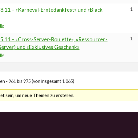
8.11 – «Karneval-Erntedankfest» und «Black
1
lly
5.11 – «Cross-Server-Roulette», «Ressourcen-
1
Server) und «Exklusives Geschenk»
lly
n - 961 bis 975 (von insgesamt 1,065)
t sein, um neue Themen zu erstellen.