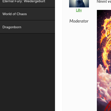
Eternal Fury: Wiedergeburt
Nimmt
v
Lilly
World of Chaos
Moderator
Dragonborn