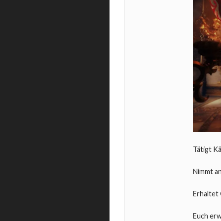
Tätigt K
Nimmt an
Erhaltet
Euch erw