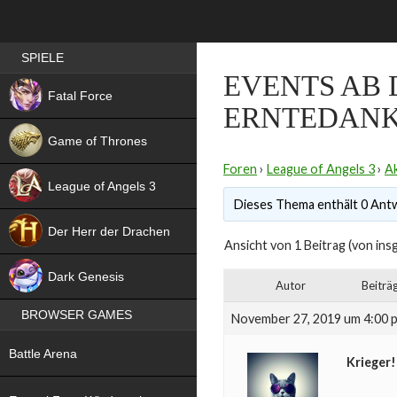
Best RPG games in Germany
SPIELE
EVENTS AB 
NEW
Fatal Force
ERNTEDANK
Game of Thrones
Foren
›
League of Angels 3
›
Ak
League of Angels 3
Dieses Thema enthält 0 Antw
HIT
Der Herr der Drachen
Ansicht von 1 Beitrag (von ins
NEW
Dark Genesis
Autor
Beiträ
BROWSER GAMES
November 27, 2019 um 4:00 
NEW
Battle Arena
Krieger!
NEW