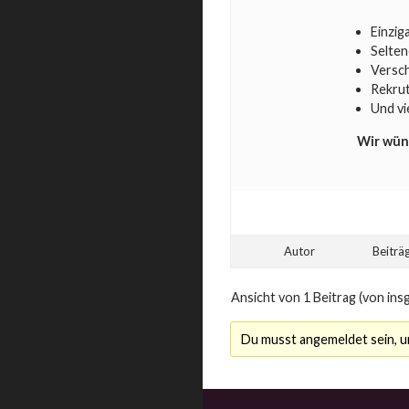
Einzig
Selte
Versch
Rekrut
Und vi
Wir wün
Autor
Beiträ
Ansicht von 1 Beitrag (von ins
Du musst angemeldet sein, 