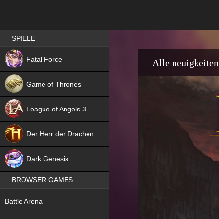
Best RPG games in Germany
SPIELE
NEW
Fatal Force
Alle neuigkeiten
Game of Thrones
League of Angels 3
HIT
Der Herr der Drachen
NEW
Dark Genesis
BROWSER GAMES
NEW
Battle Arena
NEW