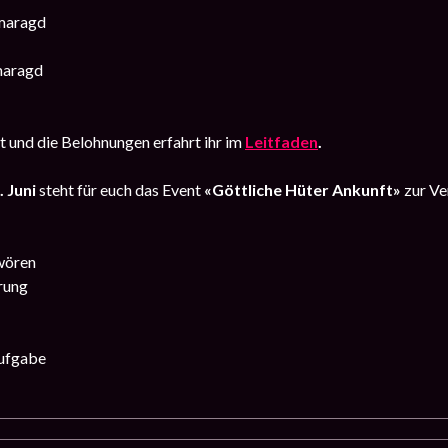
maragd
maragd
 und die Belohnungen erfahrt ihr im
Leitfaden
.
. Juni
steht für euch das Event
«Göttliche Hüter Ankunft»
zur Ve
wören
rung
ufgabe