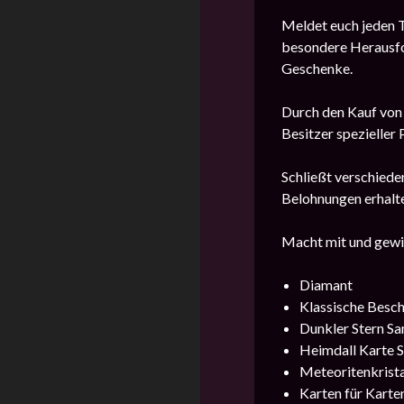
Meldet euch jeden T
besondere Herausfo
Geschenke.
Durch den Kauf von 
Besitzer spezieller
Schließt verschiede
Belohnungen erhalte
Macht mit und gewi
Diamant
Klassische Besch
Dunkler Stern Sa
Heimdall Karte S
Meteoritenkrista
Karten für Kart