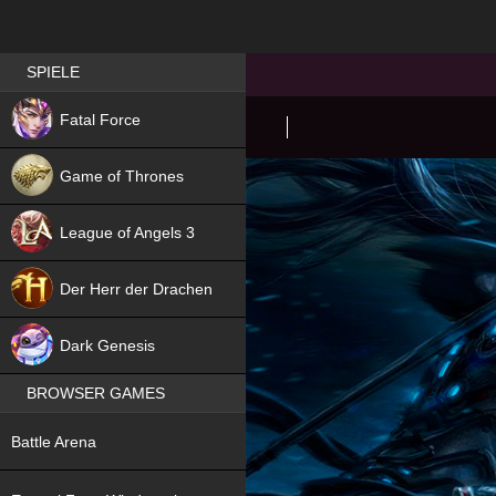
Best RPG games in Germany
SPIELE
NEW
Fatal Force
Game of Thrones
League of Angels 3
HIT
Der Herr der Drachen
NEW
Dark Genesis
BROWSER GAMES
NEW
Battle Arena
NEW