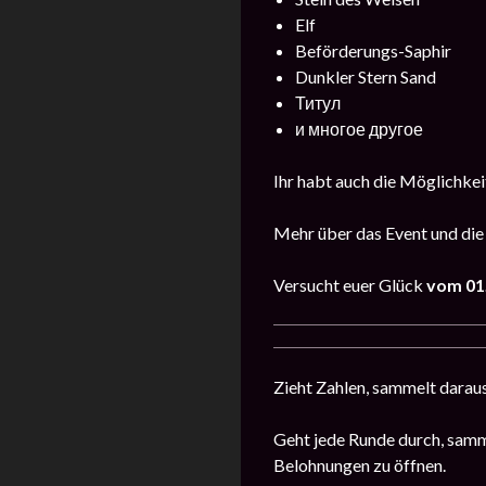
Elf
Beförderungs-Saphir
Dunkler Stern Sand
Титул
и многое другое
Ihr habt auch die Möglichkeit
Mehr über das Event und die
Versucht euer Glück
vom 01. 
Zieht Zahlen, sammelt daraus
Geht jede Runde durch, samm
Belohnungen zu öffnen.