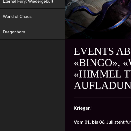
Eternal Fury: Wiedergeburt
World of Chaos
Dragonborn
EVENTS AB 
«BINGO», 
«HIMMEL T
AUFLADUN
Krieger!
Vom 01. bis 06. Juli
steht fü