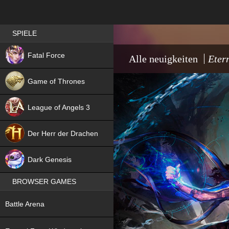
Best RPG games in Germany
SPIELE
NEW
Fatal Force
Alle neuigkeiten
Eter
Game of Thrones
League of Angels 3
HIT
Der Herr der Drachen
NEW
Dark Genesis
BROWSER GAMES
NEW
Battle Arena
NEW