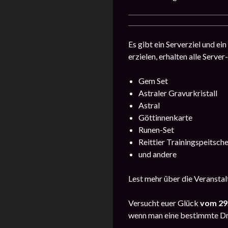
Es gibt ein Serverziel und e
erzielen, erhalten alle Serve
Gem Set
Astraler Gravurkristall
Astral
Göttinnenkarte
Runen-Set
Reittier Trainingspeitsch
und andere
Lest mehr über die Veransta
Versucht euer Glück
vom 29
wenn man eine bestimmte Dre