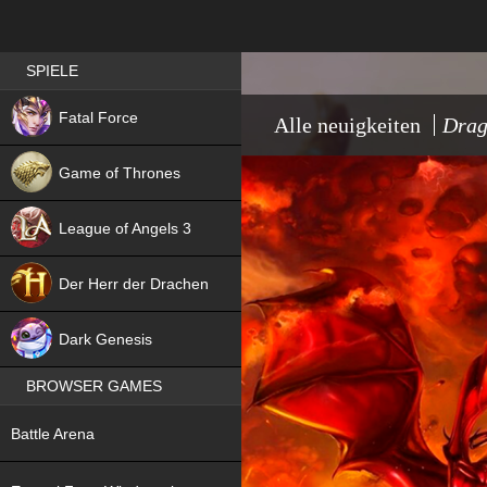
Best RPG games in Germany
SPIELE
NEW
Fatal Force
Alle neuigkeiten
Drag
Game of Thrones
League of Angels 3
HIT
Der Herr der Drachen
NEW
Dark Genesis
BROWSER GAMES
NEW
Battle Arena
NEW