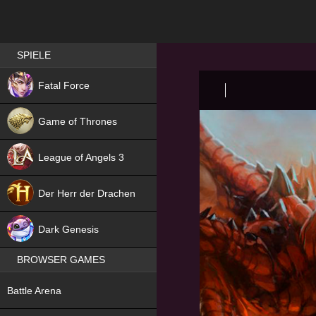
Best RPG games in Germany
SPIELE
NEW
Fatal Force
Game of Thrones
League of Angels 3
HIT
Der Herr der Drachen
NEW
Dark Genesis
BROWSER GAMES
NEW
Battle Arena
NEW