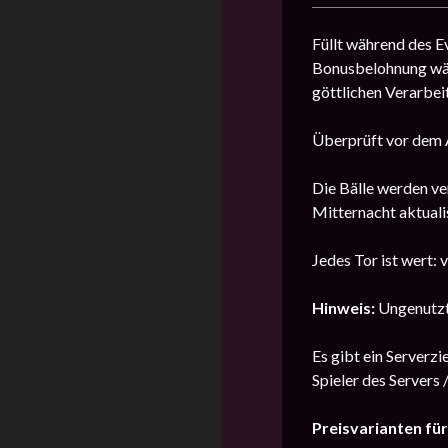
Füllt während des Ev
Bonusbelohnung währe
göttlichen Verarbeit
Überprüft vor dem A
Die Bälle werden ve
Mitternacht aktualis
Jedes Tor ist wert: v
Hinweis:
Ungenutzt
Es gibt ein Serverzi
Spieler des Servers 
Preisvarianten für