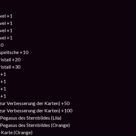
evel +1
evel +1
evel +1
evel +1
10
speitsche +10
istall +20
istall +30
 +1
 +1
 +1
 +1
 zur Verbesserung der Karten) +50
 zur Verbesserung der Karten) +100
Pegasus des Sternbildes (Lila)
 Pegasus des Sternbildes (Orange)
-Karte (Orange)