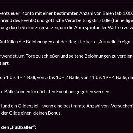
ents euer Konto mit einer bestimmten Anzahl von Balen (ab 1.000) 
nd des Events) und göttliche Verarbeitungskristalle (für heilige W
ung durch Steine ​​zu ersetzen, um die Aura spiritueller Waffen zu v
uffüllen die Belohnungen auf der Registerkarte „Aktuelle Ereigniss
rwendet, um Tore zu schießen und seltene Belohnungen zu verdien
iert.
on 1 bis 4 – 1 Ball, von 5 bis 10 – 2 Bälle, von 11 bis 19 – 4 Bälle, d
e Bälle können im nächsten Event ausgegeben werden.
el und ein Gildenziel – wenn eine bestimmte Anzahl von „Versuchen“ e
/ der Gilde einen kleinen Bonus.
 den „Fußballer“: