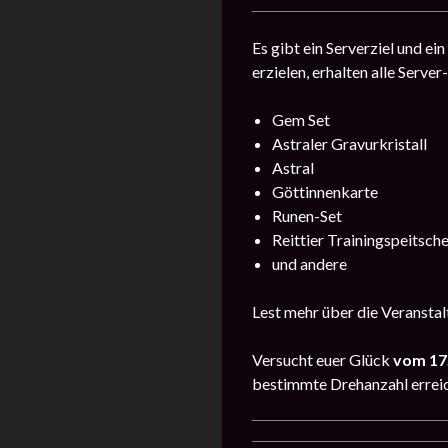
Es gibt ein Serverziel und e
erzielen, erhalten alle Serve
Gem Set
Astraler Gravurkristall
Astral
Göttinnenkarte
Runen-Set
Reittier Trainingspeitsch
und andere
Lest mehr über die Veransta
Versucht euer Glück
vom 17.
bestimmte Drehanzahl erreic