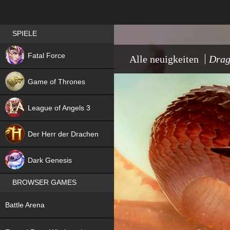
Best RPG games in Germany
SPIELE
NEW
Fatal Force
Alle neuigkeiten
Drag
Game of Thrones
League of Angels 3
HIT
Der Herr der Drachen
NEW
Dark Genesis
BROWSER GAMES
NEW
Battle Arena
NEW