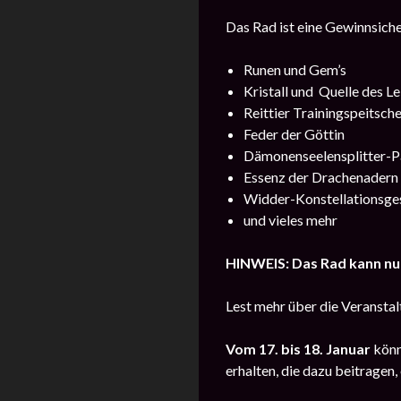
Das Rad ist eine Gewinnsiche
Runen und Gem’s
Kristall und Quelle des L
Reittier Trainingspeitsch
Feder der Göttin
Dämonenseelensplitter-P
Essenz der Drachenader
Widder-Konstellationsge
und vieles mehr
HINWEIS: Das Rad kann nu
Lest mehr über die Veransta
Vom
17. bis 18. Januar
könn
erhalten, die dazu beitragen