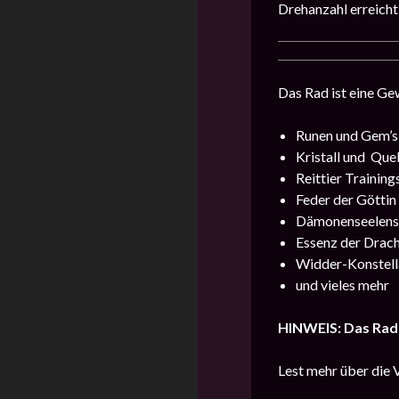
Drehanzahl erreicht
Das Rad ist eine Ge
Runen und Gem’s
Kristall und Que
Reittier Training
Feder der Göttin
Dämonenseelensp
Essenz der Drac
Widder-Konstell
und vieles mehr
HINWEIS: Das Rad 
Lest mehr über die 