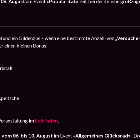
 08. August
am Event
«Popularität»
teil, bei der ihr eine großzü
iel und ein Gildenziel – wenn eine bestimmte Anzahl von
„Versuche
er einen kleinen Bonus:
istall
speitsche
Veranstaltung im
Leitfaden
.
k
vom 06. bis 10. August
im Event
«Allgemeines Glücksrad».
Dr