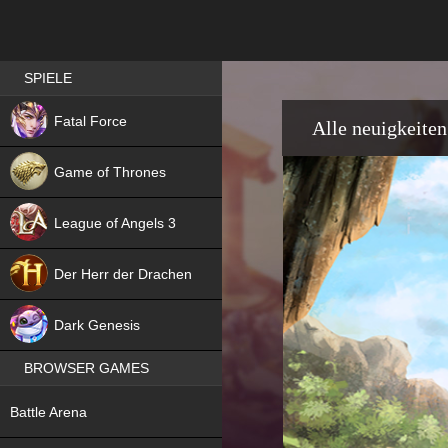
Best RPG games in Germany
SPIELE
NEW
Fatal Force
Alle neuigkeiten
Game of Thrones
League of Angels 3
HIT
Der Herr der Drachen
NEW
Dark Genesis
BROWSER GAMES
NEW
Battle Arena
NEW