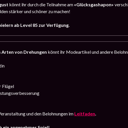
ugust
könnt ihr durch die Teilnahme am
«Glücksgashapon»
verschi
lden stärker und schöner zu machen!
ielern ab Level 85 zur Verfügung.
n Arten von Drehungen
könnt ihr Modeartikel und andere Belohnu
tin
 Flügel
üstungsverbesserung
 Veranstaltung und den Belohnungen im
Leitfaden
.
 ein angenehmes Spiel!