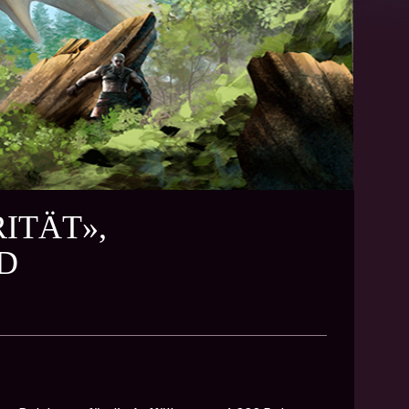
RITÄT»,
D