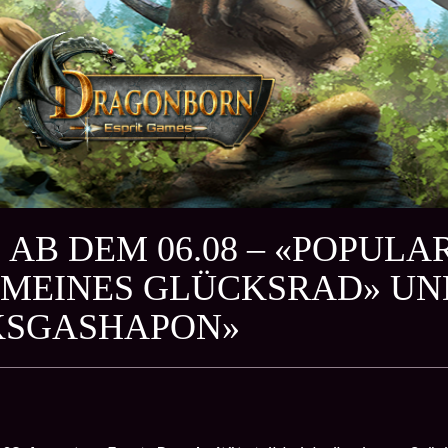
 AB DEM 06.08 – «POPULA
MEINES GLÜCKSRAD» UN
KSGASHAPON»