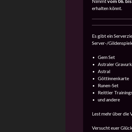
Nimmt
vom 06. bis
erhalten könnt.
Es gibt ein Serverz
Server-/Gildenspiel
Gem Set
Astraler Gravurkr
Astral
Göttinnenkarte
Runen-Set
Reittier Training
und andere
Lest mehr über die 
Versucht euer Glüc