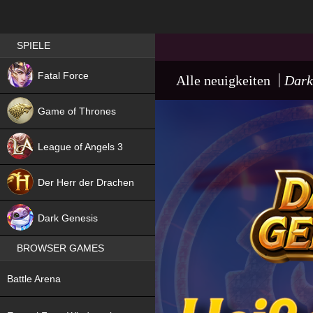
Best RPG games in Germany
SPIELE
NEW
Fatal Force
Alle neuigkeiten
Dark
Game of Thrones
League of Angels 3
HIT
Der Herr der Drachen
NEW
Dark Genesis
BROWSER GAMES
NEW
Battle Arena
NEW