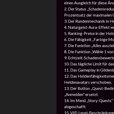
einen Ausgleich für diese Än
2. Der Status „Schadensreduz
Prozentsatz der maximalen G
3. Der Rundenmechanik in He
4. Naturgeist-Aura-Effekt w
5. Ranking-Preise in der He
6. Die Fähigkeit „Farbige M
7. Die Funktion „Alles auszi
8. Die Funktion „Wähle 1 von
9. Echtzeit-Schadensbewert
10. Das tägliche Limit für d
11. Das Gameplay in Gilden
12. Das Heldenfähigkeitsmen
Heldenavatars verschoben.
13. Der Button „Quest-Bedin
„Anmelden“ ersetzt.
14. Im Menü „Story-Quests“ 
abgeschafft.
15. VIP-Level-Beschränkung