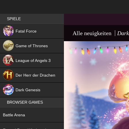
Best RPG games in Germany
SPIELE
NEW
Fatal Force
Alle neuigkeiten
Dark
Game of Thrones
League of Angels 3
HIT
Der Herr der Drachen
NEW
Dark Genesis
BROWSER GAMES
NEW
Battle Arena
NEW