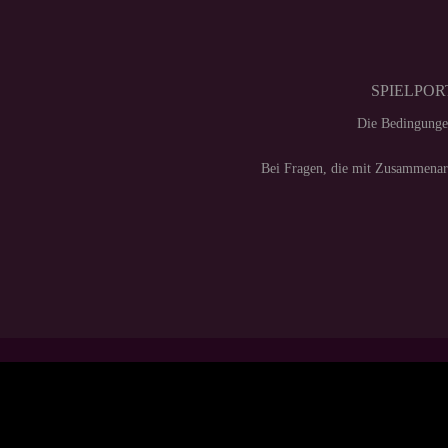
SPIELPORT
Die Bedingunge
Bei Fragen, die mit Zusammenarb