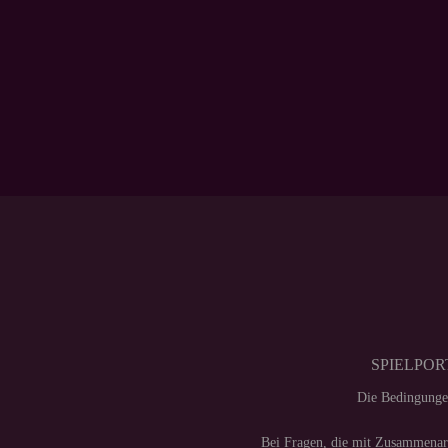
SPIELPORT
Die Bedingunge
Bei Fragen, die mit Zusammenarb