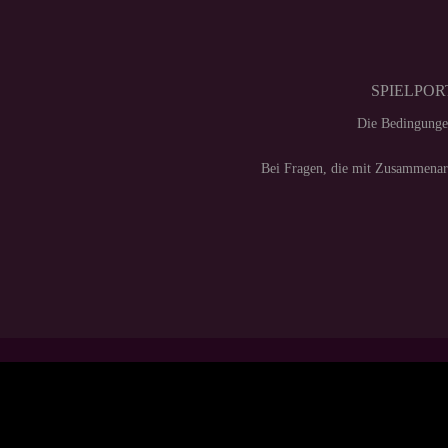
SPIELPORT
Die Bedingunge
Bei Fragen, die mit Zusammenarb