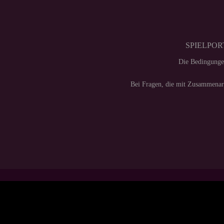
SPIELPORT
Die Bedingunge
Bei Fragen, die mit Zusammenarb