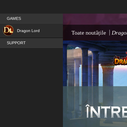
Games place
GAMES
HIT
Dragon Lord
Toate noutățile
Drago
SUPPORT