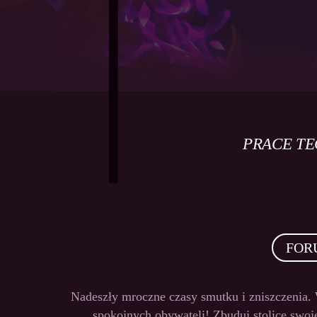
PRACE T
FOR
Nadeszły mroczne czasy smutku i zniszczenia.
spokojnych obywateli! Zbuduj stolicę swoje