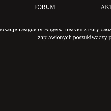
FORUM
AK
ne i tajemnicze, fascynujące i imponujące –
lokacje League of Angels: Heaven’s Fury zadz
zaprawionych poszukiwaczy 