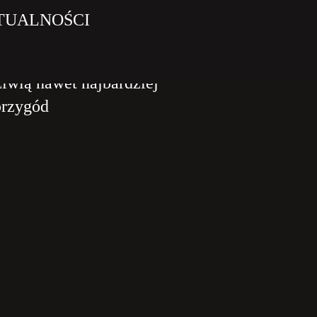
TUALNOŚCI
 zróżnicowane i szczegółowe
iwią nawet najbardziej
przygód