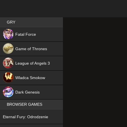
Best RPG games in Poland
GRY
NEW
Fatal Force
Game of Thrones
League of Angels 3
HIT
Wladca Smokow
NEW
Dark Genesis
BROWSER GAMES
NEW
Eternal Fury: Odrodzenie
NEW