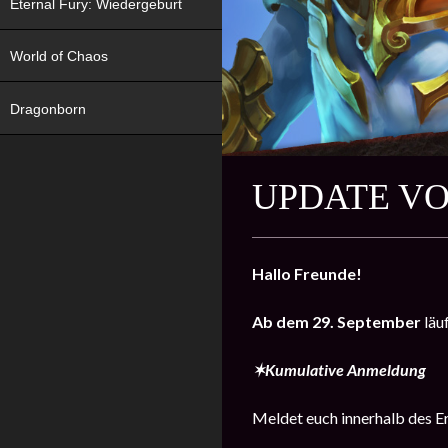
Eternal Fury: Wiedergeburt
World of Chaos
Dragonborn
UPDATE VOM
Hallo Freunde!
Ab dem 29. September
läu
✶Kumulative Anmeldung
Meldet euch innerhalb des Er