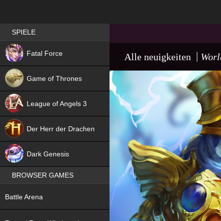
Best RPG games in Germany
SPIELE
NEW
Fatal Force
Alle neuigkeiten
Worl
Game of Thrones
League of Angels 3
HIT
Der Herr der Drachen
NEW
Dark Genesis
BROWSER GAMES
NEW
Battle Arena
NEW