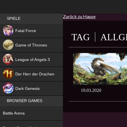
Zurück zu Hause
Best RPG games in Germany
SPIELE
NEW
Fatal Force
TAG
ALLG
Game of Thrones
League of Angels 3
HIT
Der Herr der Drachen
NEW
Dark Genesis
19.03.2020
BROWSER GAMES
NEW
Battle Arena
NEW