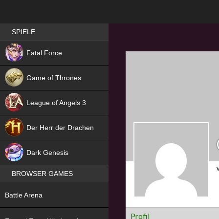
Best RPG games in Germany
SPIELE
NEW
Fatal Force
Game of Thrones
League of Angels 3
HIT
Der Herr der Drachen
NEW
Dark Genesis
BROWSER GAMES
NEW
Battle Arena
NEW
Profil