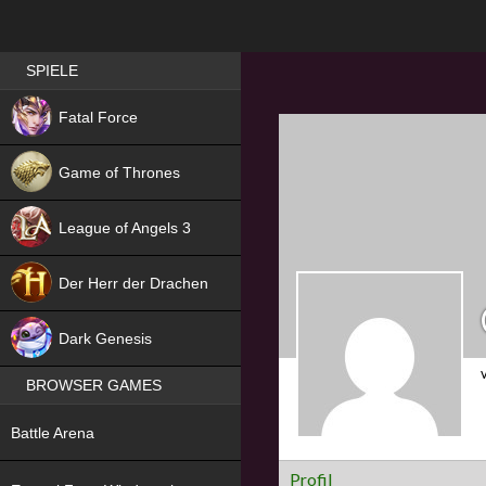
Best RPG games in Germany
SPIELE
NEW
Fatal Force
Game of Thrones
League of Angels 3
HIT
Der Herr der Drachen
NEW
Dark Genesis
BROWSER GAMES
NEW
Battle Arena
NEW
Profil