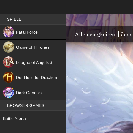
Best RPG games in Germany
SPIELE
NEW
Fatal Force
Alle neuigkeiten
Leag
Game of Thrones
League of Angels 3
HIT
Der Herr der Drachen
NEW
Dark Genesis
BROWSER GAMES
NEW
Battle Arena
NEW