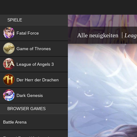
Best RPG games in Germany
SPIELE
NEW
Fatal Force
Alle neuigkeiten
Leag
Game of Thrones
League of Angels 3
HIT
Der Herr der Drachen
NEW
Dark Genesis
BROWSER GAMES
NEW
Battle Arena
NEW