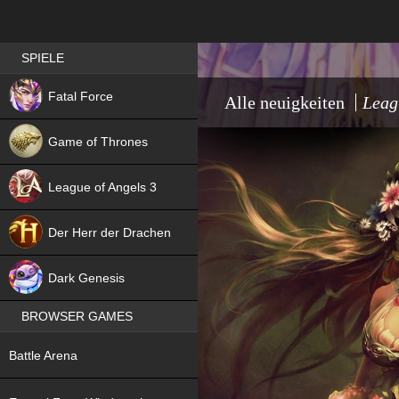
Best RPG games in Germany
SPIELE
NEW
Fatal Force
Alle neuigkeiten
Leag
Game of Thrones
League of Angels 3
HIT
Der Herr der Drachen
NEW
Dark Genesis
BROWSER GAMES
NEW
Battle Arena
NEW