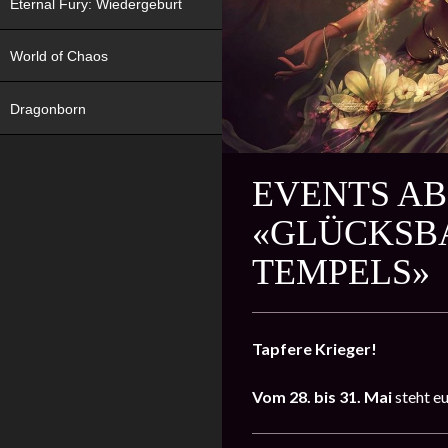
Eternal Fury: Wiedergeburt
World of Chaos
Dragonborn
EVENTS AB 
«GLÜCKSB
TEMPELS»
Tapfere Krieger!
Vom 28. bis 31. Mai
steht e