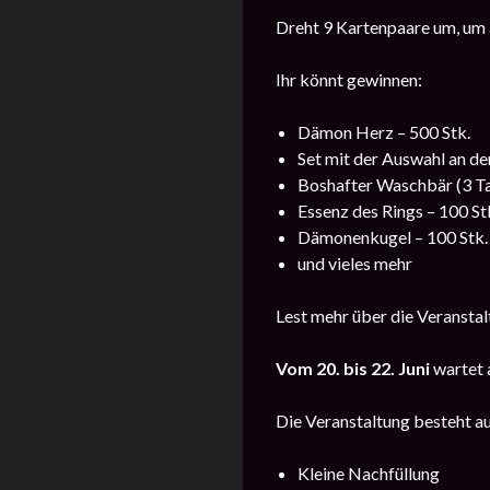
Dreht 9 Kartenpaare um, um 
Ihr könnt gewinnen:
Dämon Herz – 500 Stk.
Set mit der Auswahl an de
Boshafter Waschbär (3 Tag
Essenz des Rings – 100 St
Dämonenkugel – 100 Stk.
und vieles mehr
Lest mehr über die Veransta
Vom
20
. bis 22. Juni
wartet 
Die Veranstaltung besteht a
Kleine Nachfüllung