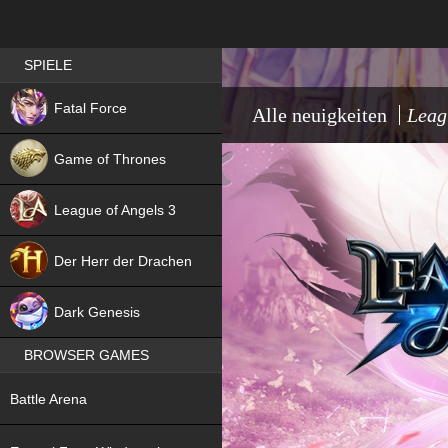
Best RPG games in Germany
SPIELE
NEW
Fatal Force
Alle neuigkeiten
Leag
Game of Thrones
League of Angels 3
HIT
Der Herr der Drachen
NEW
Dark Genesis
BROWSER GAMES
NEW
Battle Arena
NEW