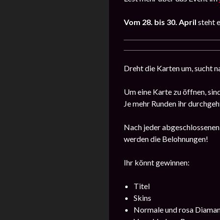
Vom
28. bis 30. April
steht 
Dreht die Karten um, sucht n
Um eine Karte zu öffnen, sin
Je mehr Runden ihr durchgeh
Nach jeder abgeschlossenen R
werden die Belohnungen!
Ihr könnt gewinnen:
Titel
Skins
Normale und rosa Diama