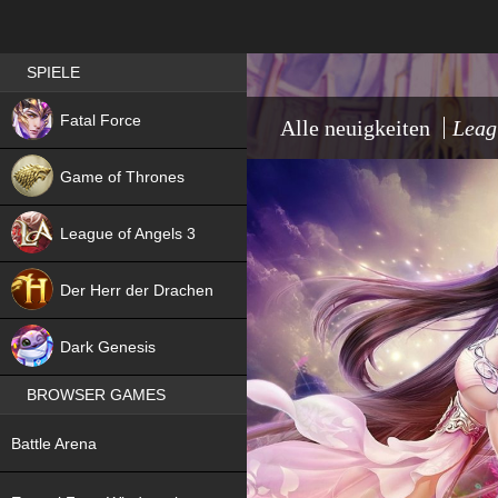
Best RPG games in Germany
SPIELE
NEW
Fatal Force
Alle neuigkeiten
Leag
Game of Thrones
League of Angels 3
HIT
Der Herr der Drachen
NEW
Dark Genesis
BROWSER GAMES
NEW
Battle Arena
NEW