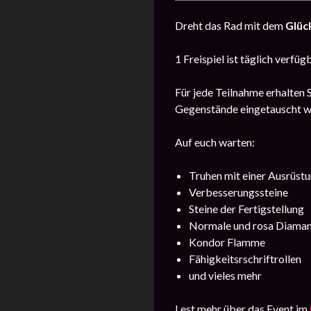
Dreht das Rad mit dem
Glüc
1 Freispiel ist täglich verfüg
Für jede Teilnahme erhalten 
Gegenstände eingetauscht w
Auf euch warten:
Truhen mit einer Ausrüst
Verbesserungssteine
Steine der Fertigstellung
Normale und rosa Diama
Kondor Flamme
Fähigkeitsrschriftrollen
und vieles mehr
Lest mehr über das Event im