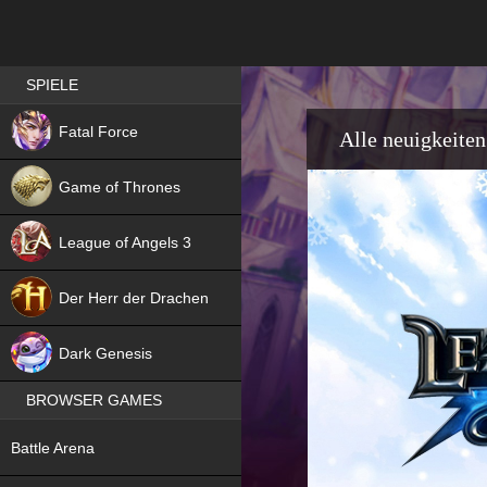
Best RPG games in Germany
SPIELE
NEW
Fatal Force
Alle neuigkeiten
Game of Thrones
League of Angels 3
HIT
Der Herr der Drachen
NEW
Dark Genesis
BROWSER GAMES
NEW
Battle Arena
NEW