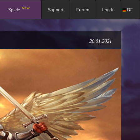
NEW
DE
Spiele
Support
Forum
Log In
20.01.2021