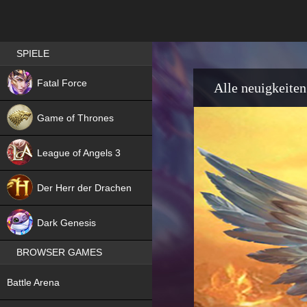
Best RPG games in Germany
SPIELE
NEW
Fatal Force
Alle neuigkeiten
Game of Thrones
League of Angels 3
HIT
Der Herr der Drachen
NEW
Dark Genesis
BROWSER GAMES
NEW
Battle Arena
NEW