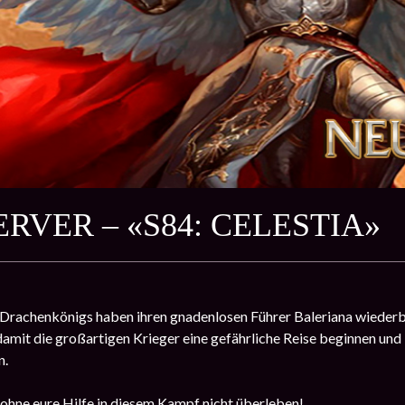
RVER – «S84: CELESTIA»
Drachenkönigs haben ihren gnadenlosen Führer Baleriana wiederbel
damit die großartigen Krieger eine gefährliche Reise beginnen un
n.
 ohne eure Hilfe in diesem Kampf nicht überleben!