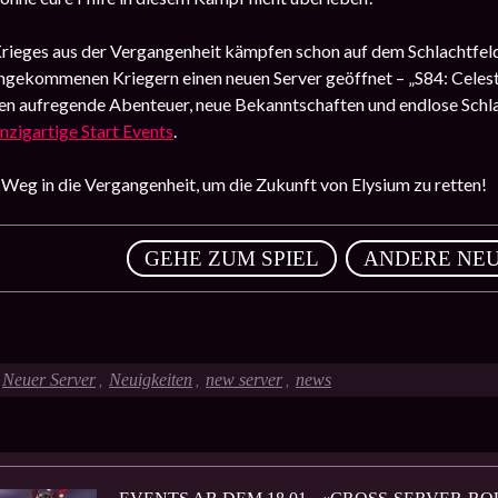
rieges aus der Vergangenheit kämpfen schon auf dem Schlachtfeld. 
ngekommenen Kriegern einen neuen Server geöffnet – „S84: Celesti
ten aufregende Abenteuer, neue Bekanntschaften und endlose Schl
inzigartige Start Events
.
Weg in die Vergangenheit, um die Zukunft von Elysium zu retten!
,
GEHE ZUM SPIEL
ANDERE NEU
Neuer Server
Neuigkeiten
new server
news
,
,
,