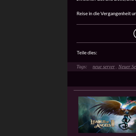
Reise in die Vergangenheit u
Teile dies:
neue server
Neuer Se
,