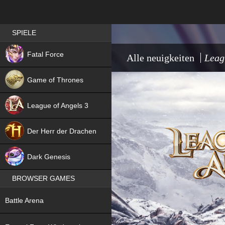
Best RPG games in Germany
SPIELE
NEW
Fatal Force
Alle neuigkeiten
Leag
Game of Thrones
League of Angels 3
HIT
Der Herr der Drachen
NEW
Dark Genesis
BROWSER GAMES
NEW
Battle Arena
NEW