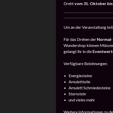
Dreht
vom
31. Oktober bi
Um an der Veranstaltung tei
Für das Drehen der
Normal-
Wundershop können Münzen 
gelangt ihr in die
Eventwert
Verfügbare Belohnungen:
Energiesteine
Amulettteile
Amulett Schmiedesteine
Sternstein
und vieles mehr
Weitere Informationen zu de