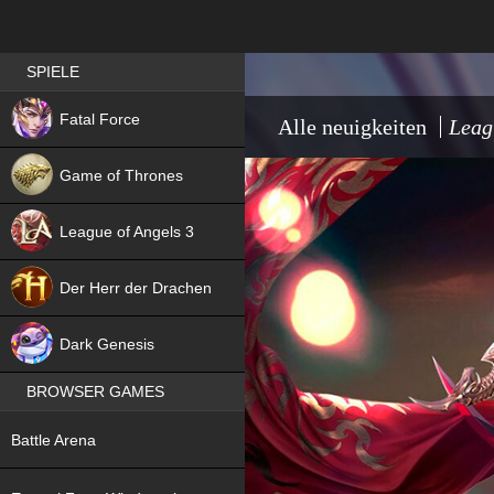
Best RPG games in Germany
SPIELE
NEW
Fatal Force
Alle neuigkeiten
Leag
Game of Thrones
League of Angels 3
HIT
Der Herr der Drachen
NEW
Dark Genesis
BROWSER GAMES
NEW
Battle Arena
NEW