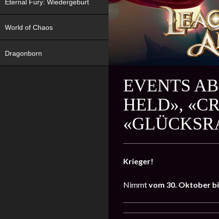
Eternal Fury: Wiedergeburt
World of Chaos
Dragonborn
EVENTS AB
HELD», «C
«GLÜCKSR
Krieger!
Nimmt
vom
30. Oktober b