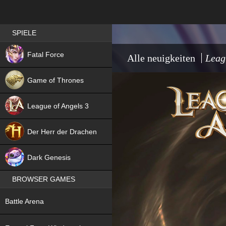
Best RPG games in Germany
SPIELE
NEW
Fatal Force
Alle neuigkeiten
Leag
Game of Thrones
League of Angels 3
HIT
Der Herr der Drachen
NEW
Dark Genesis
BROWSER GAMES
NEW
Battle Arena
NEW