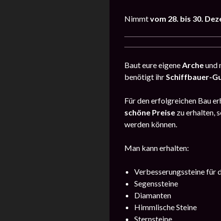
Nimmt
vom 28. bis 30. De
Baut eure eigene
Arche
und 
benötigt ihr
Schiffbauer-G
Für den erfolgreichen Bau er
schöne Preise
zu erhalten, 
werden können.
Man kann erhalten:
Verbesserungssteine für d
Segenssteine
Diamanten
Himmlische Steine
Sternsteine