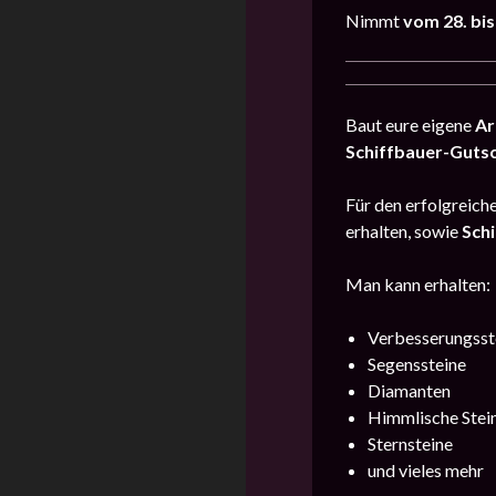
Nimmt
vom 28. bis
Baut eure eigene
Ar
Schiffbauer-Guts
Für den erfolgreiche
erhalten, sowie
Sch
Man kann erhalten:
Verbesserungsste
Segenssteine
Diamanten
Himmlische Stei
Sternsteine
und vieles mehr