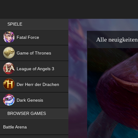
Best RPG games in Germany
SPIELE
NEW
Fatal Force
Alle neuigkeiten
Game of Thrones
League of Angels 3
HIT
Der Herr der Drachen
NEW
Dark Genesis
BROWSER GAMES
NEW
Battle Arena
NEW