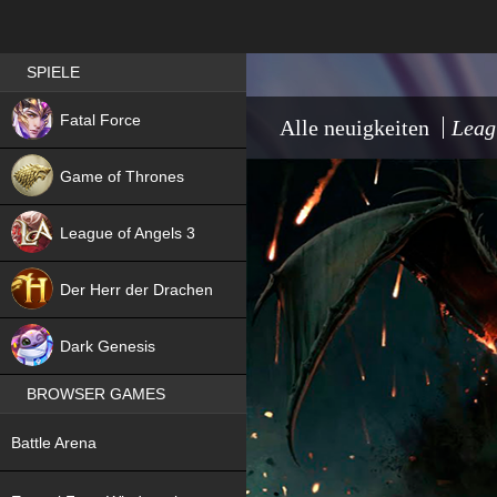
Best RPG games in Germany
SPIELE
NEW
Fatal Force
Alle neuigkeiten
Leag
Game of Thrones
League of Angels 3
HIT
Der Herr der Drachen
NEW
Dark Genesis
BROWSER GAMES
NEW
Battle Arena
NEW