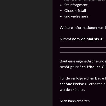
Steinfragment
Chaoskristall
und vieles mehr
Weitere Informationen zum E
Nimmt
vom 29. Mai bis 01.
Baut eure eigene
Arche
und 
benötigt ihr
Schiffbauer-G
Für den erfolgreichen Bau er
schöne Preise
zu erhalten, 
werden können.
Man kann erhalten: