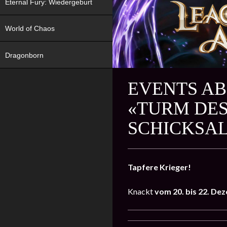
Eternal Fury: Wiedergeburt
World of Chaos
Dragonborn
EVENTS AB
«TURM DES
SCHICKSAL
Tapfere Krieger!
Knackt
vom 20. bis 22. D