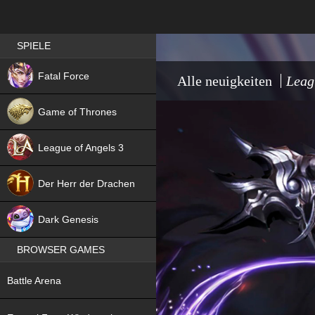
Best RPG games in Germany
SPIELE
NEW
Fatal Force
Alle neuigkeiten
Leag
Game of Thrones
League of Angels 3
HIT
Der Herr der Drachen
NEW
Dark Genesis
BROWSER GAMES
NEW
Battle Arena
NEW