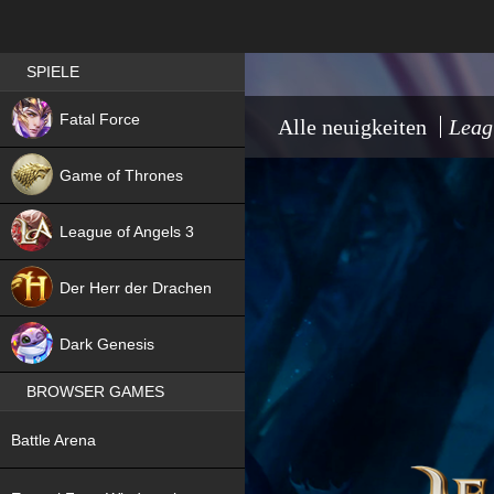
Best RPG games in Germany
SPIELE
NEW
Fatal Force
Alle neuigkeiten
Leag
Game of Thrones
League of Angels 3
HIT
Der Herr der Drachen
NEW
Dark Genesis
BROWSER GAMES
NEW
Battle Arena
NEW