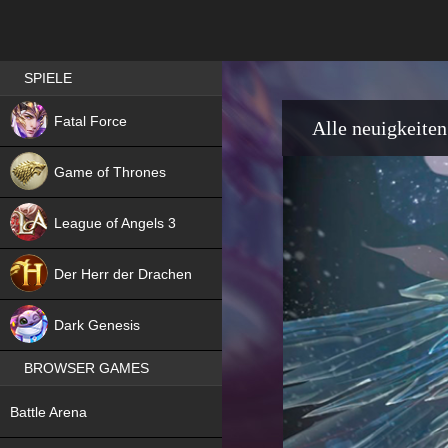
Best RPG games in Germany
SPIELE
NEW
Fatal Force
Alle neuigkeiten
Game of Thrones
League of Angels 3
HIT
Der Herr der Drachen
NEW
Dark Genesis
BROWSER GAMES
NEW
Battle Arena
NEW