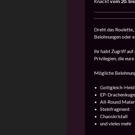
Knackt
vom 20. bis
Dreht das Roulette,
Belohnungen oder ei
Ihr habt Zugriff auf
Privilegien, die eur
Mögliche Belohnun
Gottgleich-Held
EP-Drachenkugel
All-Round Materi
Steinfragment
Chaoskristall
und vieles mehr