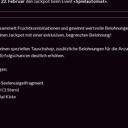
 22. Februar
den Jackpot beim Event
«Spielautomat».
 sammelt Fruchtkombinationen und gewinnt wertvolle Belohnungen. 
nen Jackpot mit einer exklusiven, begrenzten Belohnung!
 einen speziellen Tauschshop, zusätzliche Belohnungen für die Anzah
e Erfolgschancen deutlich erhöhen.
gen:
-Seelensiegelfragment
 (1 Stern)
al Kiste