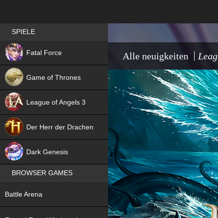
Best RPG games in Germany
SPIELE
NEW
Fatal Force
Alle neuigkeiten
Leag
Game of Thrones
League of Angels 3
HIT
Der Herr der Drachen
NEW
Dark Genesis
BROWSER GAMES
NEW
Battle Arena
NEW