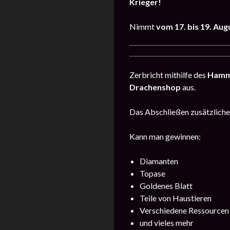
Krieger!
Nimmt
vom 17. bis 19. Au
Zerbricht mithilfe des
Hamm
Drachenshop
aus.
Das Abschließen zusätzlich
Kann man gewinnen:
Diamanten
Topase
Goldenes Blatt
Teile von Haustieren
Verschiedene Ressourcen
und vieles mehr