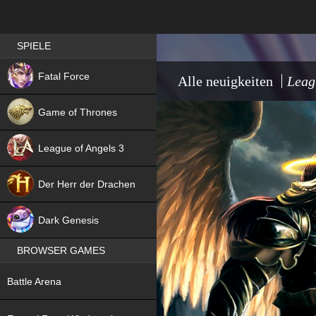
Best RPG games in Germany
SPIELE
NEW
Fatal Force
Alle neuigkeiten
Leag
Game of Thrones
League of Angels 3
HIT
Der Herr der Drachen
NEW
Dark Genesis
BROWSER GAMES
NEW
Battle Arena
NEW