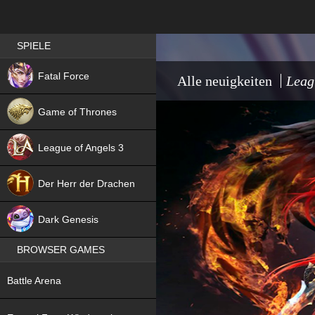
Best RPG games in Germany
SPIELE
NEW
Fatal Force
Alle neuigkeiten
Leag
Game of Thrones
League of Angels 3
HIT
Der Herr der Drachen
NEW
Dark Genesis
BROWSER GAMES
NEW
Battle Arena
NEW