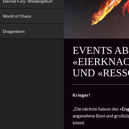
Eternal Fury: Wiedergeburt
World of Chaos
Dragonborn
EVENTS AB 
«EIERKNAC
UND «RESS
Krieger!
„Die nächste Saison des
«En
angenehme Boni und großzüg
könnt.