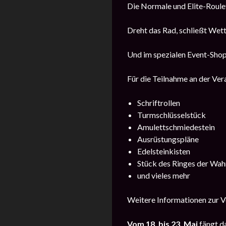
Die Normale und Elite-Roulet
Dreht das Rad, schließt Wet
Und im spezialen Event-Shop
Für die Teilnahme an der Vera
Schriftrollen
Turmschlüsselstück
Amulettschmiedestein
Ausrüstungspläne
Edelsteinkisten
Stück des Ringes der Wah
und vieles mehr
Weitere Informationen zur Ve
Vom 18. bis 23. Mai
fängt d