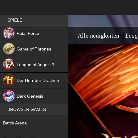
Best RPG games in Germany
SPIELE
NEW
Fatal Force
Alle neuigkeiten
Leag
Game of Thrones
League of Angels 3
HIT
Der Herr der Drachen
NEW
Dark Genesis
BROWSER GAMES
NEW
Battle Arena
NEW