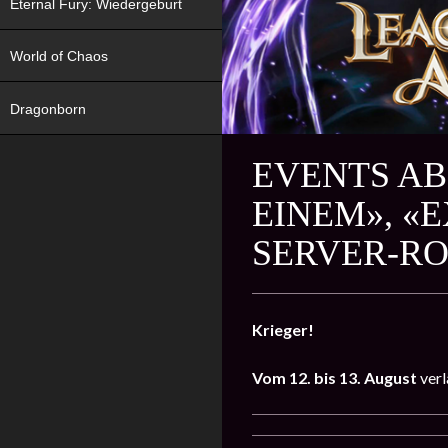
Eternal Fury: Wiedergeburt
World of Chaos
Dragonborn
EVENTS AB 
EINEM», «
SERVER-RO
Krieger!
Vom 12. bis 13. August
verl