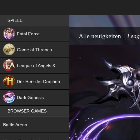
Best RPG games in Germany
SPIELE
NEW
Fatal Force
Alle neuigkeiten
Leag
Game of Thrones
League of Angels 3
HIT
Der Herr der Drachen
NEW
Dark Genesis
BROWSER GAMES
NEW
Battle Arena
NEW