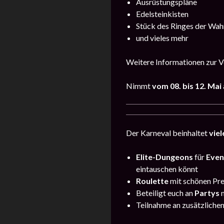
Ausrüstungspläne
Edelsteinkisten
Stück des Ringes der Wah
und vieles mehr
Weitere Informationen zur Ve
Nimmt
vom
08. bis 12. Mai
Der Karneval beinhaltet
viel
Elite-Dungeons
für
Even
eintauschen könnt
Roulette
mit schönen Pre
Beteiligt euch an
Partys
m
Teilnahme an zusätzliche