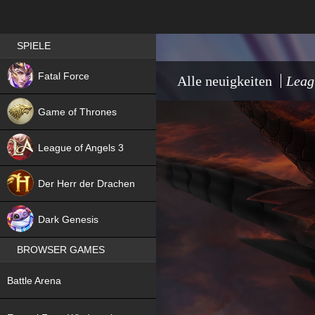
Best RPG games in Germany
SPIELE
NEW
Fatal Force
Alle neuigkeiten
Leag
Game of Thrones
League of Angels 3
HIT
Der Herr der Drachen
NEW
Dark Genesis
BROWSER GAMES
NEW
Battle Arena
NEW