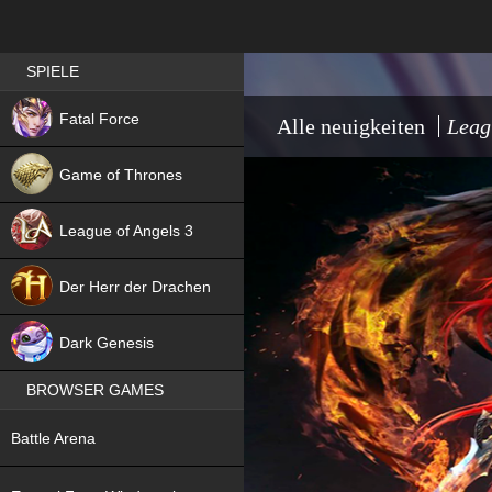
Best RPG games in Germany
SPIELE
NEW
Fatal Force
Alle neuigkeiten
Leag
Game of Thrones
League of Angels 3
HIT
Der Herr der Drachen
NEW
Dark Genesis
BROWSER GAMES
NEW
Battle Arena
NEW