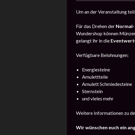
Um an der Veranstaltung tei
Für das Drehen der
Normal-
Wundershop können Münzen 
gelangt ihr in die
Eventwert
Verfügbare Belohnungen:
Energiesteine
Amulettteile
Amulett Schmiedesteine
Sternstein
und vieles mehr
Weitere Informationen zu de
Wir wünschen euch ein an