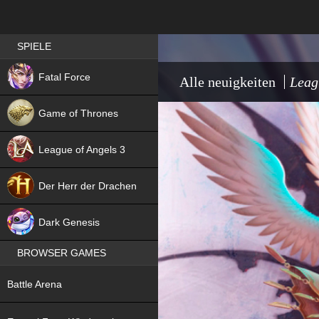
Best RPG games in Germany
SPIELE
NEW
Fatal Force
Alle neuigkeiten
Leag
Game of Thrones
League of Angels 3
HIT
Der Herr der Drachen
NEW
Dark Genesis
BROWSER GAMES
NEW
Battle Arena
NEW