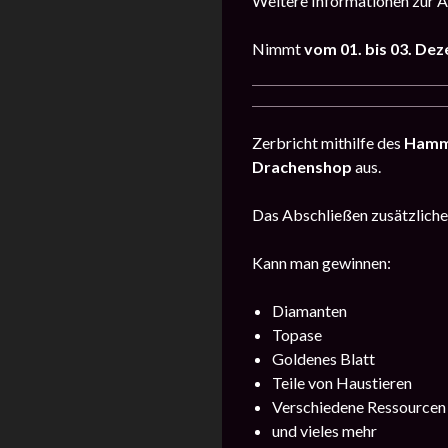
Weitere Informationen zur A
Nimmt
vom 01. bis 03.
Dez
Zerbricht mithilfe des
Hamm
Drachenshop
aus.
Das Abschließen zusätzlich
Kann man gewinnen:
Diamanten
Topase
Goldenes Blatt
Teile von Haustieren
Verschiedene Ressourcen
und vieles mehr