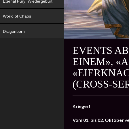
Eternal Fury: Wiedergeburt
World of Chaos
Dragonborn
EVENTS AB 
EINEM», «
«EIERKNA
(CROSS-SE
Krieger!
Vom 01. bis 02. Oktober
ve