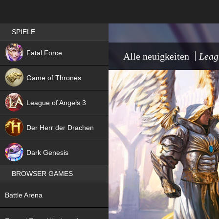
Best RPG games in Germany
SPIELE
NEW
Fatal Force
Alle neuigkeiten
Leag
Game of Thrones
League of Angels 3
HIT
Der Herr der Drachen
NEW
Dark Genesis
BROWSER GAMES
NEW
Battle Arena
NEW