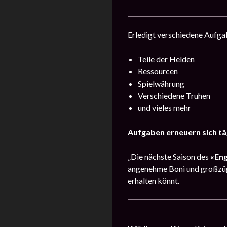
Erledigt verschiedene Aufgab
Teile der Helden
Ressourcen
Spielwährung
Verschiedene Truhen
und vieles mehr
Aufgaben erneuern sich tä
„Die nächste Saison des
«En
angenehme Boni und großzüg
erhalten könnt.