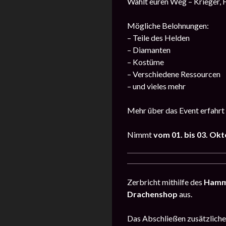
Wählt euren Weg – Krieger, H
Mögliche Belohnungen:
– Teile des Helden
– Diamanten
– Kostüme
– Verschiedene Ressourcen
– und vieles mehr
Mehr über das Event erfahrt 
Nimmt
vom 01. bis 03. Ok
Zerbricht mithilfe des
Hamm
Drachenshop
aus.
Das Abschließen zusätzlich