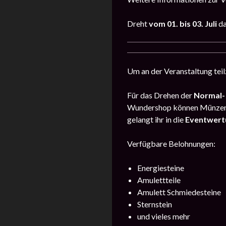
Dreht
vom
01. bis 03. Juli
d
Um an der Veranstaltung tei
Für das Drehen der
Normal-
Wundershop können Münzen 
gelangt ihr in die
Eventwert
Verfügbare Belohnungen:
Energiesteine
Amulettteile
Amulett Schmiedesteine
Sternstein
und vieles mehr