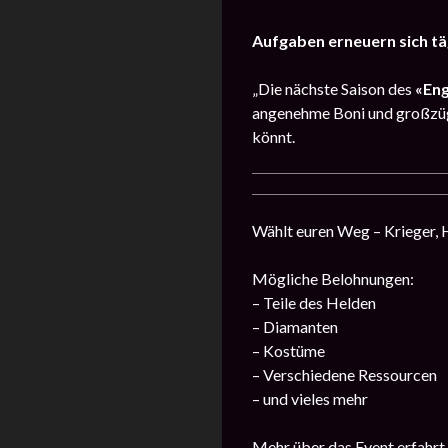
Aufgaben erneuern sich tä
„Die nächste Saison des
«En
angenehme Boni und großzüg
könnt.
Wählt euren Weg – Krieger, H
Mögliche Belohnungen:
– Teile des Helden
– Diamanten
– Kostüme
– Verschiedene Ressourcen
– und vieles mehr
Mehr über das Event erfahrt 