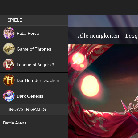
Best RPG games in Germany
SPIELE
NEW
Fatal Force
Alle neuigkeiten
Leag
Game of Thrones
League of Angels 3
HIT
Der Herr der Drachen
NEW
Dark Genesis
BROWSER GAMES
NEW
Battle Arena
NEW