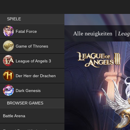
Best RPG games in Germany
SPIELE
NEW
Fatal Force
Alle neuigkeiten
Leag
Game of Thrones
League of Angels 3
HIT
Der Herr der Drachen
NEW
Dark Genesis
BROWSER GAMES
NEW
Battle Arena
NEW