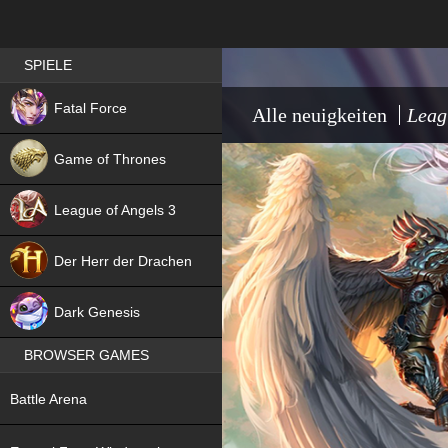
Best RPG games in Germany
SPIELE
NEW
Fatal Force
Alle neuigkeiten
Leag
Game of Thrones
League of Angels 3
HIT
Der Herr der Drachen
NEW
Dark Genesis
BROWSER GAMES
NEW
Battle Arena
NEW