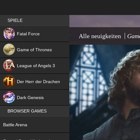
Best RPG games in Germany
SPIELE
NEW
Fatal Force
Alle neuigkeiten
Game
Game of Thrones
League of Angels 3
HIT
Der Herr der Drachen
NEW
Dark Genesis
BROWSER GAMES
NEW
Battle Arena
NEW